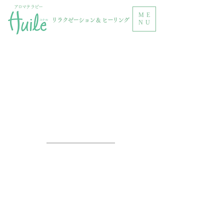
アロマテラピー
ME
リラクゼーション & ヒーリング
NU